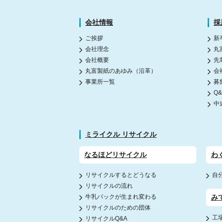
会社情報
採
ご挨拶
新
会社理念
丸
会社概要
先
丸富製紙のあゆみ（沿革）
会
事業所一覧
募
Q
中
ミライクル リサイクル
なるほどリサイクル
わ
リサイクルするとどうなる
自
リサイクルの流れ
牛乳パックが生まれ変わる
み
リサイクルのための団体
工
リサイクルQ&A