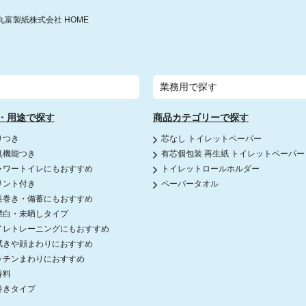
丸富製紙株式会社 HOME
業務用で探す
・用途で探す
商品カテゴリーで探す
りつき
芯なし トイレットペーパー
臭機能つき
有芯個包装 再生紙 トイレットペーパー
ャワートイレにもおすすめ
トイレットロールホルダー
リント付き
ペーパータオル
長巻き・備蓄にもおすすめ
漂白・未晒しタイプ
イレトレーニングにもおすすめ
拭きや顔まわりにおすすめ
ッチンまわりにおすすめ
香料
巻きタイプ