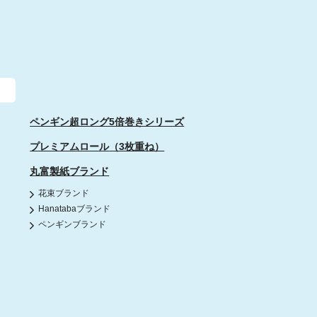
ペンギン超ロング5倍巻きシリーズ
プレミアムロール
（3枚重ね）
丸富製紙ブランド
花束ブランド
Hanatabaブランド
ペンギンブランド