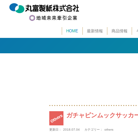
H
O
M
E
最新情報
商品情報
ガチャピンムックサッカ
更新日：
2018.07.04
カテゴリー：
others