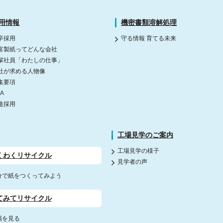
用情報
機密書類溶解処理
卒採用
守る情報 育てる未来
富製紙ってどんな会社
輩社員「わたしの仕事」
社が求める人物像
集要項
&A
途採用
工場見学のご案内
工場見学の様子
くわくリサイクル
見学者の声
分で紙をつくってみよう
てみてリサイクル
場を見る